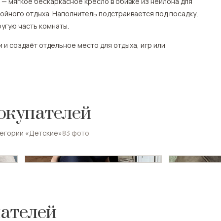
— мягкое бескаркасное кресло в обивке из нейлона для
койного отдыха. Наполнитель подстраивается под посадку,
ругую часть комнаты.
 и создаёт отдельное место для отдыха, игр или
окупателей
тегории «Детские»
83
фото
ателей