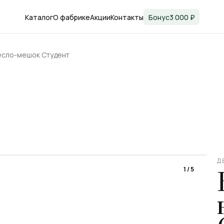
Каталог
О фабрике
Акции
Контакты
Бонус
3 000 ₽
есло-мешок Студент
›
Д
1
/
5