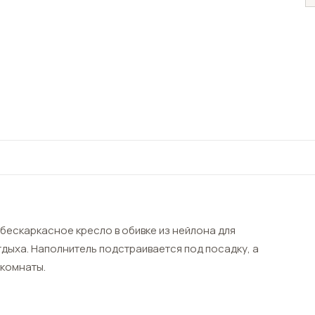
бескаркасное кресло в обивке из нейлона для
тдыха. Наполнитель подстраивается под посадку, а
 комнаты.