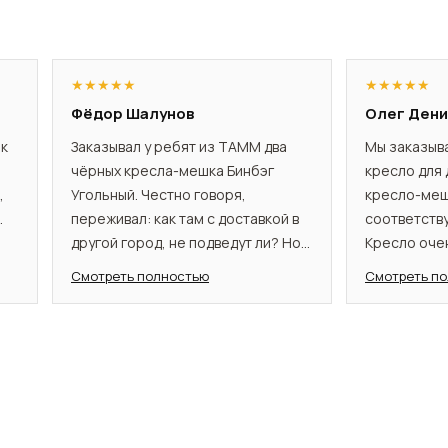
★
★
★
★
★
★
★
★
★
★
Фёдор Шалунов
Олег Дени
ок
Заказывал у ребят из TAMM два
Мы заказыв
чёрных кресла-мешка Бинбэг
кресло для
,
Угольный. Честно говоря,
кресло-меш
.
переживал: как там с доставкой в
соответству
другой город, не подведут ли? Но
Кресло оче
ли
всё прошло как надо. Менеджер
он теперь п
Смотреть полностью
Смотреть п
на
подробно всё объяснил, на все
времени. М
вопросы отвечал быстро. Кресла
мягкая и вп
приехали даже раньше срока,
функционал
хорошо упакованные. Кресла
окажется д
реально удобные - садишься и оно
долговечны
ит
сразу принимает форму тела, как
нашим врем
будто обнимает. Сидишь как в
мне завыше