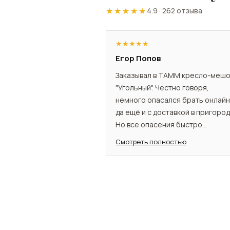
★★★★★
★★★★★
4.9
·
262 отзыва
★
★
★
★
★
Егор Попов
Заказывал в TAMM кресло-меш
"Угольный". Честно говоря,
немного опасался брать онлайн
да ещё и с доставкой в пригород
Но все опасения быстро
развеялись. Менеджеры помог
Смотреть полностью
определиться с моделью, были 
связи. Кресло пришло в срок,
отлично упакованное. Кресло
понравилось. Отлично
расслабляет после долгого дня.
Материал качественный, выгляд
стильно.