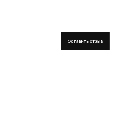
Оставить отзыв
Фабрика tamm'antimebel