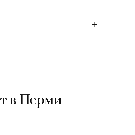
т
в
Перми