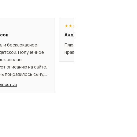
★
★
★
★
★
сов
Андрей Егорова
али бескаркасное
Плюсы: Хорошее кресло,дочке
 детской. Полученное
нравится
ок вполне
ет описанию на сайте.
нь понравилось сыну,
роводит в нем немало
олностью
одель не слишком
олне себе
ьная. Надеюсь, кресло
остаточно
м. Цена кресла по
енам не показалась
нной.